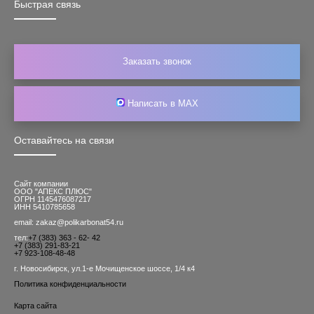
Быстрая связь
Заказать звонок
Написать в MAX
Оставайтесь на связи
Сайт компании
ООО "АПЕКС ПЛЮС"
ОГРН 1145476087217
ИНН 5410785658
email: zakaz@polikarbonat54.ru
тел:
+7 (383) 363 - 62- 42
+7 (383) 291-83-21
+7 923-108-48-48
г. Новосибирск, ул.1-е Мочищенское шоссе, 1/4 к4
Политика конфиденциальности
Карта сайта