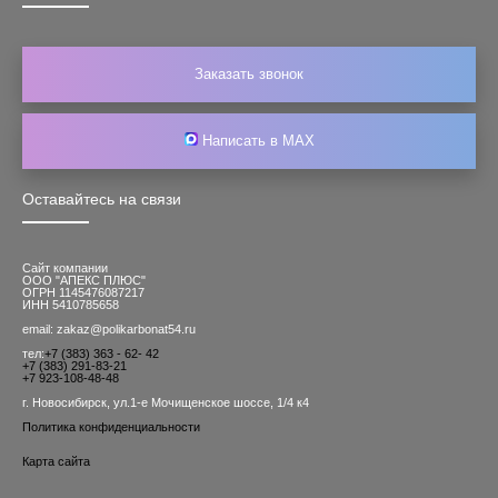
Заказать звонок
Написать в MAX
Оставайтесь на связи
Сайт компании
ООО "АПЕКС ПЛЮС"
ОГРН 1145476087217
ИНН 5410785658
email: zakaz@polikarbonat54.ru
тел:
+7 (383) 363 - 62- 42
+7 (383) 291-83-21
+7 923-108-48-48
г. Новосибирск, ул.1-е Мочищенское шоссе, 1/4 к4
Политика конфиденциальности
Карта сайта