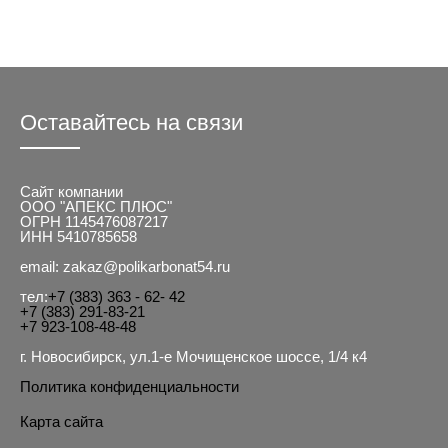
Оставайтесь на связи
Сайт компании
ООО "АПЕКС ПЛЮС"
ОГРН 1145476087217
ИНН 5410785658
email: zakaz@polikarbonat54.ru
тел:
+7 (383) 363 - 62- 42
+7 (383) 291-83-21
+7 923-108-48-48
г. Новосибирск, ул.1-е Мочищенское шоссе, 1/4 к4
Политика конфиденциальности
Карта сайта