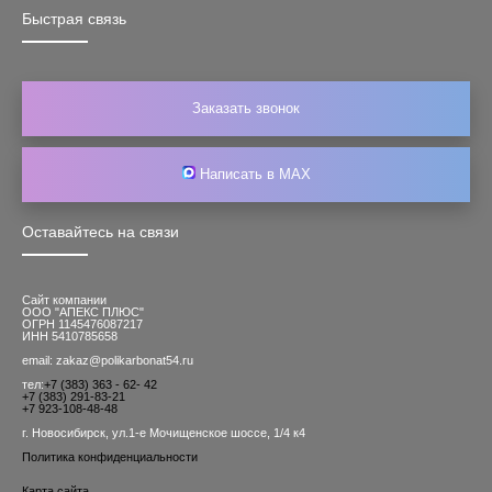
Быстрая связь
Заказать звонок
Написать в MAX
Оставайтесь на связи
Сайт компании
ООО "АПЕКС ПЛЮС"
ОГРН 1145476087217
ИНН 5410785658
email: zakaz@polikarbonat54.ru
тел:
+7 (383) 363 - 62- 42
+7 (383) 291-83-21
+7 923-108-48-48
г. Новосибирск, ул.1-е Мочищенское шоссе, 1/4 к4
Политика конфиденциальности
Карта сайта