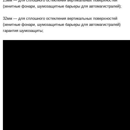
25мм — для сплошного остекления вертикальных поверхностей
(зенитные фонари, шумозащитные барьеры для автомагистралей);
32мм — для сплошного остекления вертикальных поверхностей
(зенитные фонари, шумозащитные барьеры для автомагистралей)
гарантия шумозащиты;