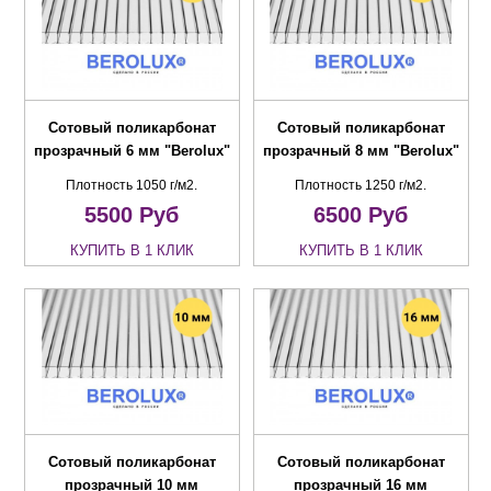
Сотовый поликарбонат
Сотовый поликарбонат
прозрачный 6 мм "Berolux"
прозрачный 8 мм "Berolux"
Плотность 1050 г/м2.
Плотность 1250 г/м2.
5500
Руб
6500
Руб
КУПИТЬ В 1 КЛИК
КУПИТЬ В 1 КЛИК
Сотовый поликарбонат
Сотовый поликарбонат
прозрачный 10 мм
прозрачный 16 мм