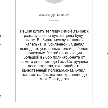
Александр Зинченко
у
Решил купить теплицу зимой ,так как к
о
разгару сезона думаю цены будут
выше. Выбирал между теплицей
о
"капелька" и "усиленной". Сделал
вывод, что усиленные теплицы более
надежные. У этой организации
большой выбор поликарбоната от
самого дешевого до Гост. Сотрудники
т
посоветовали, как подобрать
качественный поликарбонат. Купил,
оставил на бесплатное хранение до
мая. Благодарю
т
о