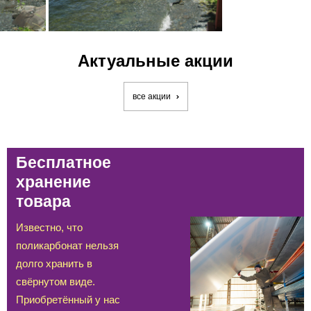
Актуальные акции
все акции
Бесплатное
хранение
товара
Известно, что
поликарбонат нельзя
долго хранить в
свёрнутом виде.
Приобретённый у нас