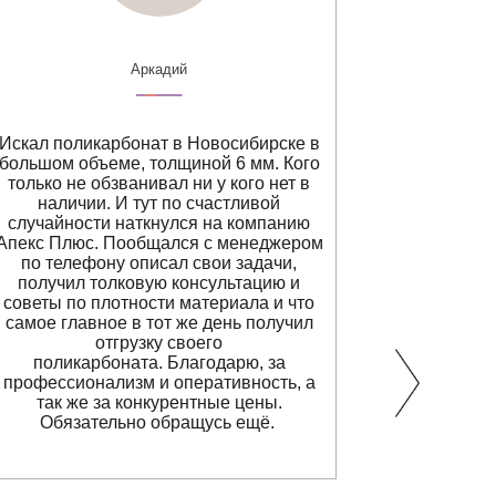
Аркадий
Искал поликарбонат в Новосибирске в
П
большом объеме, толщиной 6 мм. Кого
профилиро
только не обзванивал ни у кого нет в
из другог
наличии. И тут по счастливой
доставке т
случайности наткнулся на компанию
с этим
Апекс Плюс. Пообщался с менеджером
прид
по
телефону
описал свои задачи,
транспо
получил толковую консультацию и
забирать 
советы по плотности материала и что
гораздо пр
самое главное в тот же день получил
лишь сдел
отгрузку своего
(никуда
поликарбоната. Благодарю, за
телефону, о
профессионализм и оперативность, а
вопрос
так же за конкурентные цены.
трансп
Обязательно обращусь ещё.
Сегодня п
Всё при
сохран