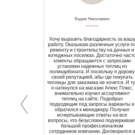
Вадим Николаевич
боната,
Хочу выразить благодарность за ваш
арбонат для
работу. Оказываю различные услуги п
ганизации
ремонту и строительству на дачных и
угих. Все
котеджных поселках. Достаточно част
ильно
клиенты обращаются с запросами
и шайбы и
установки надежных теплиц из
ую.
поликарбоната. И поскольку я дорожу
своей репутацией, абы где покупать
теплицы для заказчика не хочется. И ту
я наткнулся на магазин Апекс Плюс,
внимательно изучил ассортимент
теплиц на сайте. Подобрал
подходящие под запросы варианты и
обратился к менеджеру. Получил
исчерпывающие ответы на все
вопросы, что безусловно подчеркивае
большой профессионализм
сотрудников компании. Договорился 