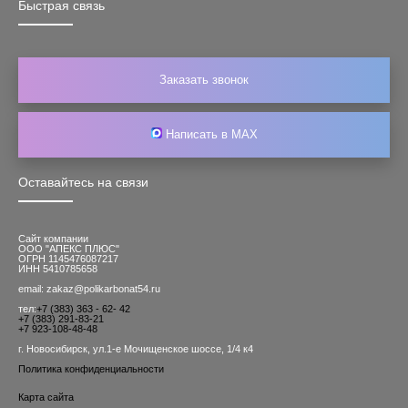
Быстрая связь
Заказать звонок
Написать в MAX
Оставайтесь на связи
Сайт компании
ООО "АПЕКС ПЛЮС"
ОГРН 1145476087217
ИНН 5410785658
email: zakaz@polikarbonat54.ru
тел:
+7 (383) 363 - 62- 42
+7 (383) 291-83-21
+7 923-108-48-48
г. Новосибирск, ул.1-е Мочищенское шоссе, 1/4 к4
Политика конфиденциальности
Карта сайта