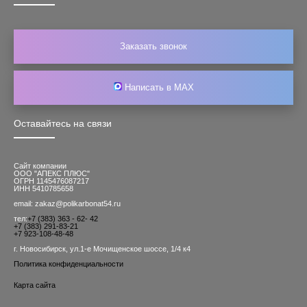
Заказать звонок
Написать в MAX
Оставайтесь на связи
Сайт компании
ООО "АПЕКС ПЛЮС"
ОГРН 1145476087217
ИНН 5410785658
email: zakaz@polikarbonat54.ru
тел:
+7 (383) 363 - 62- 42
+7 (383) 291-83-21
+7 923-108-48-48
г. Новосибирск, ул.1-е Мочищенское шоссе, 1/4 к4
Политика конфиденциальности
Карта сайта