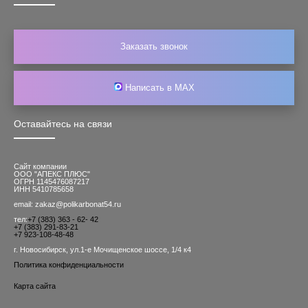
Заказать звонок
Написать в MAX
Оставайтесь на связи
Сайт компании
ООО "АПЕКС ПЛЮС"
ОГРН 1145476087217
ИНН 5410785658
email: zakaz@polikarbonat54.ru
тел:
+7 (383) 363 - 62- 42
+7 (383) 291-83-21
+7 923-108-48-48
г. Новосибирск, ул.1-е Мочищенское шоссе, 1/4 к4
Политика конфиденциальности
Карта сайта