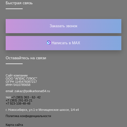
Быстрая связь
Заказать звонок
Написать в MAX
Оставайтесь на связи
Сайт компании
ООО "АПЕКС ПЛЮС"
ОГРН 1145476087217
ИНН 5410785658
email: zakaz@polikarbonat54.ru
тел:
+7 (383) 363 - 62- 42
+7 (383) 291-83-21
+7 923-108-48-48
г. Новосибирск, ул.1-е Мочищенское шоссе, 1/4 к4
Политика конфиденциальности
Карта сайта