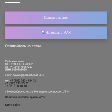
Заказать звонок
Написать в MAX
Оставайтесь на связи
Сайт компании
ООО "АПЕКС ПЛЮС"
ОГРН 1145476087217
ИНН 5410785658
email: zakaz@polikarbonat54.ru
тел:
+7 (383) 363 - 62- 42
+7 (383) 291-83-21
+7 923-108-48-48
г. Новосибирск, ул.1-е Мочищенское шоссе, 1/4 к4
Политика конфиденциальности
Карта сайта