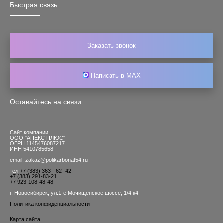
Быстрая связь
Заказать звонок
Написать в MAX
Оставайтесь на связи
Сайт компании
ООО "АПЕКС ПЛЮС"
ОГРН 1145476087217
ИНН 5410785658
email: zakaz@polikarbonat54.ru
тел:
+7 (383) 363 - 62- 42
+7 (383) 291-83-21
+7 923-108-48-48
г. Новосибирск, ул.1-е Мочищенское шоссе, 1/4 к4
Политика конфиденциальности
Карта сайта