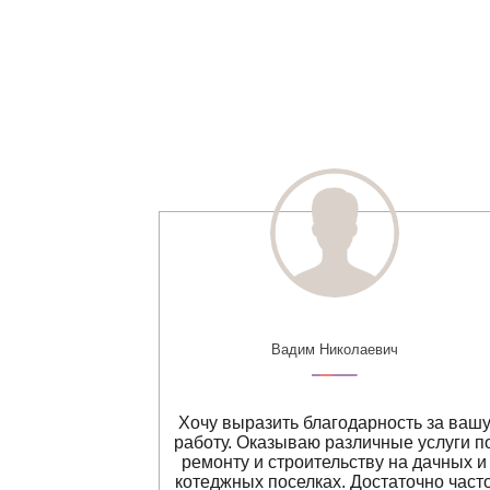
Вадим Николаевич
боната,
Хочу выразить благодарность за ваш
арбонат для
работу. Оказываю различные услуги п
ганизации
ремонту и строительству на дачных и
угих. Все
котеджных поселках. Достаточно част