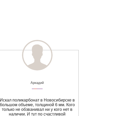
Аркадий
Искал поликарбонат в Новосибирске в
П
большом объеме, толщиной 6 мм. Кого
профилиро
только не обзванивал ни у кого нет в
из другог
наличии. И тут по счастливой
доставке т