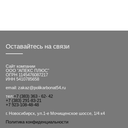
Оставайтесь на связи
Сайт компании
ООО "АПЕКС ПЛЮС"
ОГРН 1145476087217
ИНН 5410785658
email: zakaz@polikarbonat54.ru
тел:
+7 (383) 363 - 62- 42
+7 (383) 291-83-21
+7 923-108-48-48
г. Новосибирск, ул.1-е Мочищенское шоссе, 1/4 к4
Политика конфиденциальности