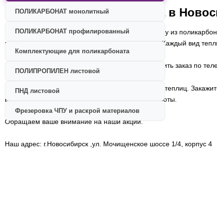
Теплицы из поликарбоната в Новос
ПОЛИКАРБОНАТ монолитный
ПОЛИКАРБОНАТ профилированный
Компания
"Апекс плюс" предлагает купить теплицу из поликарбона
поликарбоната - это гарантия большого урожая. Каждый вид тепл
Комплектующие для поликарбоната
Не хотите приезжать в офис? Достаточно совершить заказ по тел
ПОЛИПРОПИЛЕН листовой
Предлагаем услуги профессионального монтажа теплиц. Закажите 
ПНД листовой
вас потребуется принять конечный результат работы.
Фрезеровка ЧПУ и раскрой материалов
Обращаем ваше внимание на наши акции.
Наш адрес:
г.Новосибирск
,ул. Мочищенское шоссе 1/4, корпус 4