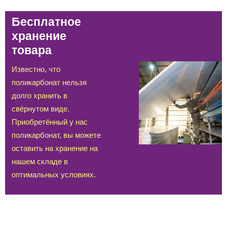
Бесплатное
хранение
товара
Известно, что
поликарбонат нельзя
долго хранить в
свёрнутом виде.
Приобретённый у нас
поликарбонат, вы можете
оставить на хранение на
нашем складе в
оптимальных условиях.