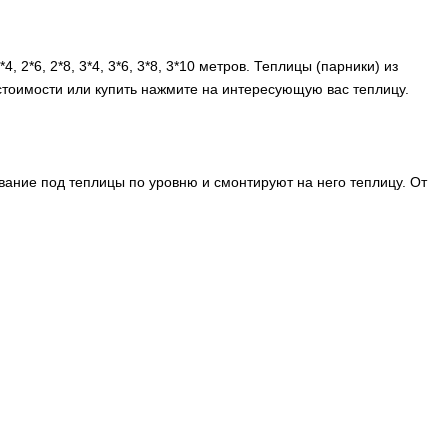
2*6, 2*8, 3*4, 3*6, 3*8, 3*10 метров. Теплицы (парники) из
 стоимости или купить нажмите на интересующую вас теплицу.
вание под теплицы по уровню и смонтируют на него теплицу. От