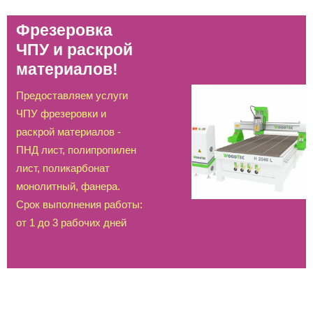
Фрезеровка
ЧПУ и раскрой
материалов!
Предоставляем услуги
ЧПУ фрезеровки и
раскрой материалов -
ПНД лист, полипропилен
лист, поликарбонат
монолитный, фанера.
Срок выполнения работы:
от 1 до 3 рабочих дней