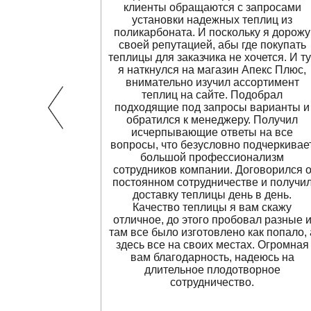
ильно
клиенты обращаются с запросами
и шайбы и
установки надежных теплиц из
ую.
поликарбоната. И поскольку я дорожу
своей репутацией, абы где покупать
теплицы для заказчика не хочется. И ту
я наткнулся на магазин Апекс Плюс,
внимательно изучил ассортимент
теплиц на сайте. Подобрал
подходящие под запросы варианты и
обратился к менеджеру. Получил
исчерпывающие ответы на все
вопросы, что безусловно подчеркивае
большой профессионализм
сотрудников компании. Договорился 
постоянном сотрудничестве и получи
доставку теплицы день в день.
Качество теплицы я вам скажу
отличное, до этого пробовал разные 
там все было изготовлено как попало, 
здесь все на своих местах. Огромная
вам благодарность, надеюсь на
длительное плодотворное
сотрудничество.