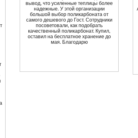
вывод, что усиленные теплицы более
надежные. У этой организации
большой выбор поликарбоната от
самого дешевого до Гост. Сотрудники
т
посоветовали, как подобрать
качественный поликарбонат. Купил,
оставил на бесплатное хранение до
мая. Благодарю
т
о
л
и
а