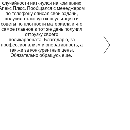
случайности наткнулся на компанию
с этим
Апекс Плюс. Пообщался с менеджером
прид
по
телефону
описал свои задачи,
транспо
получил толковую консультацию и
забирать 
советы по плотности материала и что
гораздо пр
самое главное в тот же день получил
лишь сдел
отгрузку своего
(никуда
поликарбоната. Благодарю, за
телефону, о
профессионализм и оперативность, а
вопрос
так же за конкурентные цены.
трансп
Обязательно обращусь ещё.
Сегодня п
Всё при
сохран