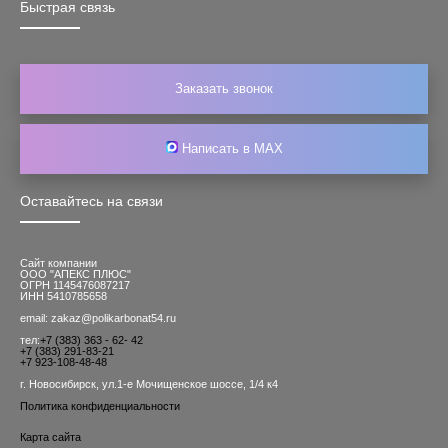
Быстрая связь
Заказать звонок
Написать в MAX
Оставайтесь на связи
Сайт компании
ООО "АПЕКС ПЛЮС"
ОГРН 1145476087217
ИНН 5410785658
email: zakaz@polikarbonat54.ru
тел:
+7 (383) 363 - 62- 42
+7 (383) 291-83-21
+7 923-108-48-48
г. Новосибирск, ул.1-е Мочищенское шоссе, 1/4 к4
Политика конфиденциальности
Карта сайта