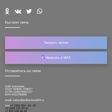
Быстрая связь
Заказать звонок
Написать в MAX
Оставайтесь на связи
Сайт компании
ООО "АПЕКС ПЛЮС"
ОГРН 1145476087217
ИНН 5410785658
email: zakaz@polikarbonat54.ru
тел:
+7 (383) 363 - 62- 42
+7 (383) 291-83-21
+7 923-108-48-48