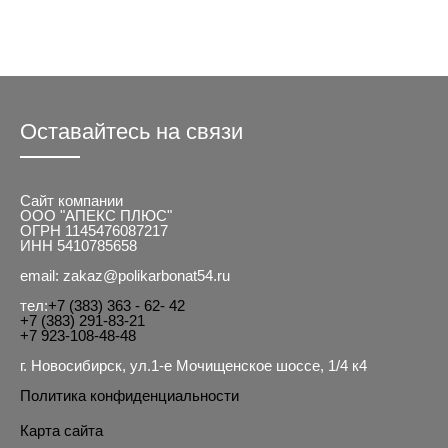
Оставайтесь на связи
Сайт компании
ООО "АПЕКС ПЛЮС"
ОГРН 1145476087217
ИНН 5410785658
email: zakaz@polikarbonat54.ru
тел:
+7 (383) 363 - 62- 42
+7 (383) 291-83-21
+7 923-108-48-48
г. Новосибирск, ул.1-е Мочищенское шоссе, 1/4 к4
Политика конфиденциальности
Карта сайта