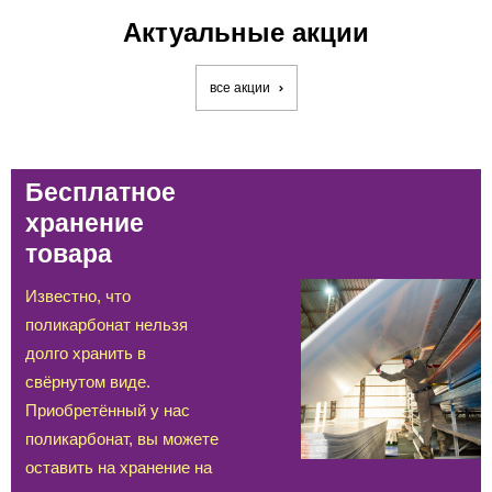
Актуальные акции
все акции
Бесплатное
хранение
товара
Известно, что
поликарбонат нельзя
долго хранить в
свёрнутом виде.
Приобретённый у нас
поликарбонат, вы можете
оставить на хранение на