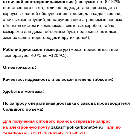
о
тличной
светопроницаемостью
(пропускает от 82-92%
естественного света, отлично подходит для
производства
корпусных частей оборудования, теплиц для садов,
кровли,
арочных конструкций
, конструировани
я
агропромышленных
объектов систем и комплексов
,
световых
короб
ов
, табло,
козырьков для дома, объемных букв,
подвесны
х
потолк
ов
,
зимни
х
сад
ов
, перегород
ок и других целей
);
Рабочий диапазон температур
(может применяться при
температуре -40 ºС до +120 ºС.);
Огнестойкость;
Качество, надёжность и высокая степень гибкости;
Удобство монтажа;
По запросу оперативная доставка с завода производителя
большого объема;
Для получения оптового прайса отправьте запрос
на электронную почту
zakaz@polikarbonat54.ru
или по
телефонам +7(383) 363-62-42, 291-83-21.