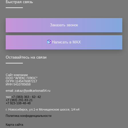
Быстрая связь
Заказать звонок
Написать в MAX
Оставайтесь на связи
Сайт компании
ООО "АПЕКС ПЛЮС"
ОГРН 1145476087217
ИНН 5410785658
email: zakaz@polikarbonat54.ru
тел:
+7 (383) 363 - 62- 42
+7 (383) 291-83-21
+7 923-108-48-48
г. Новосибирск, ул.1-е Мочищенское шоссе, 1/4 к4
Политика конфиденциальности
Карта сайта