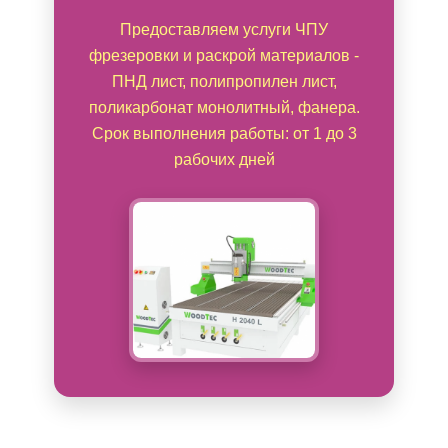
Предоставляем услуги ЧПУ
фрезеровки и раскрой материалов -
ПНД лист, полипропилен лист,
поликарбонат монолитный, фанера.
Срок выполнения работы: от 1 до 3
рабочих дней