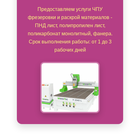
Предоставляем услуги ЧПУ
фрезеровки и раскрой материалов -
ПНД лист, полипропилен лист,
поликарбонат монолитный, фанера.
Срок выполнения работы: от 1 до 3
рабочих дней