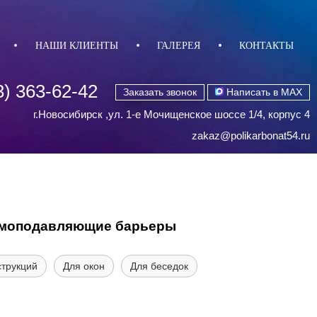
НАШИ КЛИЕНТЫ
ГАЛЕРЕЯ
КОНТАКТЫ
3) 363-62-42
Заказать звонок
Написать в MAX
г.Новосибирск ,ул. 1-е Мочищенское шоссе 1/4, корпус 4
zakaz@polikarbonat54.ru
моподавляющие барьеры
струкций
Для окон
Для беседок