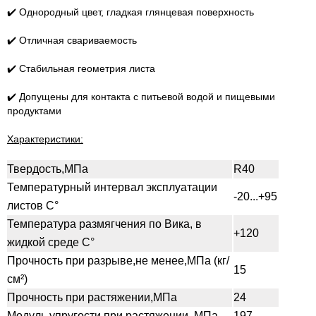
✔️ Однородный цвет, гладкая глянцевая поверхность
✔️ Отличная свариваемость
✔️ Стабильная геометрия листа
✔️ Допущены для контакта с питьевой водой и пищевыми
продуктами
Характеристики:
Твердость,МПа
R40
Температурный интервал эксплуатации
-20...+95
листов С°
Температура размягчения по Вика, в
+120
жидкой среде С°
Прочность при разрыве,не менее,МПа (кг/
15
см²)
Прочность при растяжении,МПа
24
Модуль упругости при растяжении, МПа
197