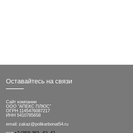
Оставайтесь на связи
Сайт компании
ООО "АПЕКС ПЛЮС"
ОГРН 1145476087217
ИНН 5410785658
email: zakaz@polikarbonat54.ru
тел:
+7 (383) 363 - 62- 42