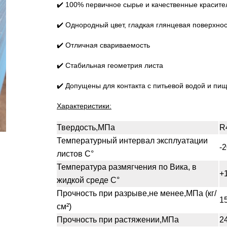
✔️ 100% первичное сырье и качественные красите
✔️ Однородный цвет, гладкая глянцевая поверхнос
✔️ Отличная свариваемость
✔️ Стабильная геометрия листа
✔️ Допущены для контакта с питьевой водой и п
Характеристики:
Твердость,МПа
R
Температурный интервал эксплуатации
-2
листов С°
Температура размягчения по Вика, в
+
жидкой среде С°
Прочность при разрыве,не менее,МПа (кг/
1
см²)
Прочность при растяжении,МПа
2