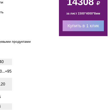
14308
ли
ть
за лист 1500*4000*8мм
Купить в 1 клик
ищевыми продуктами
40
0...+95
120
5
4