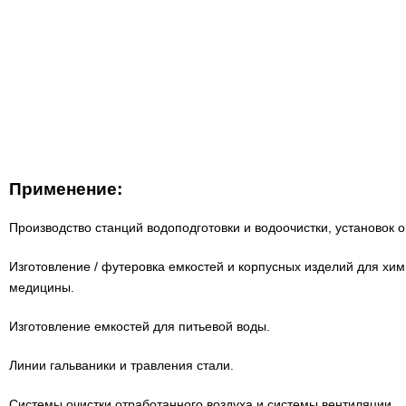
Применение:
Производство станций водоподготовки и водоочистки, установок оп
Изготовление / футеровка емкостей и корпусных изделий для хи
медицины.
Изготовление емкостей для питьевой воды.
Линии гальваники и травления стали.
Системы очистки отработанного воздуха и системы вентиляции.