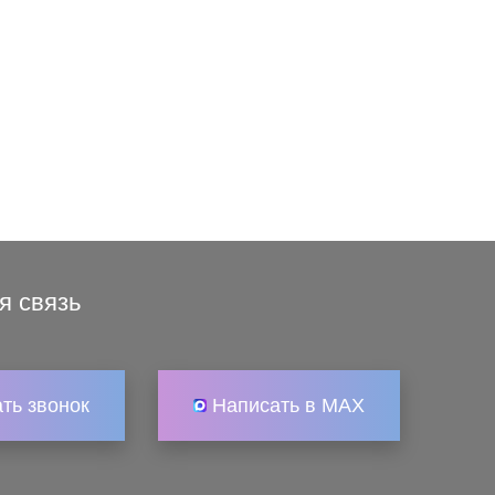
я связь
ать звонок
Написать в MAX