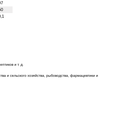
97
50
0,1
птиков и т. д.
ва и сельского хозяйства, рыбоводства, фармацевтики и