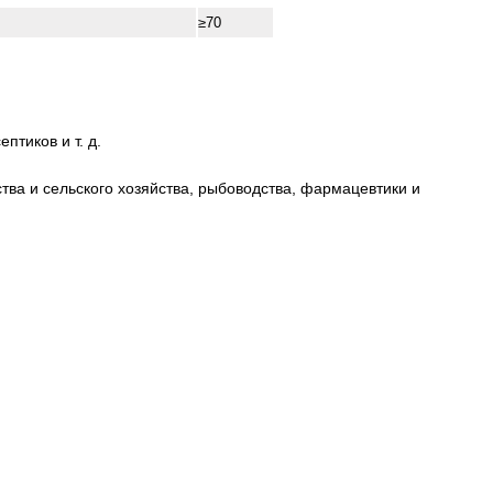
≥70
птиков и т. д.
ва и сельского хозяйства, рыбоводства, фармацевтики и