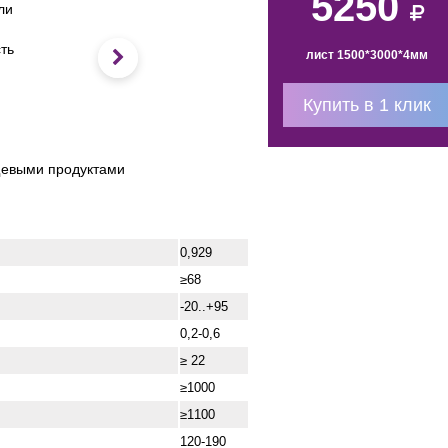
5250
ли
ть
лист 1500*3000*4мм
Купить в 1 клик
ищевыми продуктами
0,929
≥68
-20..+95
0,2-0,6
≥ 22
≥1000
≥1100
120-190