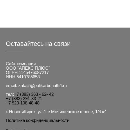
Оставайтесь на связи
Сайт компании
ООО "АПЕКС ПЛЮС"
ОГРН 1145476087217
ИНН 5410785658
email: zakaz@polikarbonat54.ru
тел:
+7 (383) 363 - 62- 42
+7 (383) 291-83-21
+7 923-108-48-48
г. Новосибирск, ул.1-е Мочищенское шоссе, 1/4 к4
Политика конфиденциальности