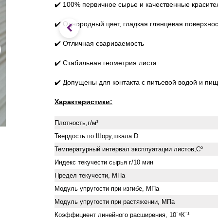
✔️ 100% первичное сырье и качественные красите
✔️ Однородный цвет, гладкая глянцевая поверхнос
✔️ Отличная свариваемость
✔️ Стабильная геометрия листа
✔️ Допущены для контакта с питьевой водой и п
Характеристики:
Плотность,г/м³
Твердость по Шору,шкала D
Температурный интервал эксплуатации листов,Сº
Индекс текучести сырья г/10 мин
Предел текучести, МПа
Модуль упругости при изгибе, МПа
Модуль упругости при растяжении, МПа
Коэффициент линейного расширения, 10⁻⁶К⁻¹