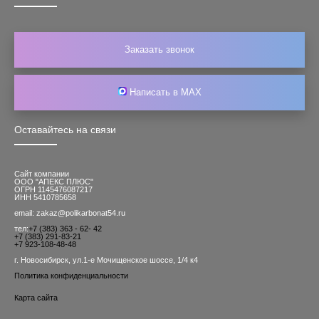
Заказать звонок
Написать в MAX
Оставайтесь на связи
Сайт компании
ООО "АПЕКС ПЛЮС"
ОГРН 1145476087217
ИНН 5410785658
email: zakaz@polikarbonat54.ru
тел:
+7 (383) 363 - 62- 42
+7 (383) 291-83-21
+7 923-108-48-48
г. Новосибирск, ул.1-е Мочищенское шоссе, 1/4 к4
Политика конфиденциальности
Карта сайта