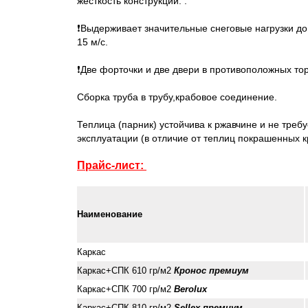
жесткость конструкции.
.
❗Выдерживает значительные снеговые нагрузки до 
15 м/с.
❗Две форточки и две двери в противоположных то
Сборка труба в трубу,крабовое соединение.
Теплица (парник) устойчива к ржавчине и не треб
эксплуатации (в отличие от теплиц покрашенных к
Прайс-лист:
Наименование
Каркас
Каркас+СПК 61
0 гр/м2
Кронос премиум
Каркас+СПК 700 гр/м2
Berolux
Каркас+СПК 810 гр/м2
Sellex премиум