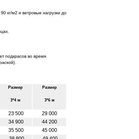
90 кг/м2 и ветровые нагрузки до
рцах.
ует подкрасов во время
раской).
Размер
Размер
3*4 м
3*6 м
23 500
29 000
34 900
44 200
35 500
45 000
38 800
49 400