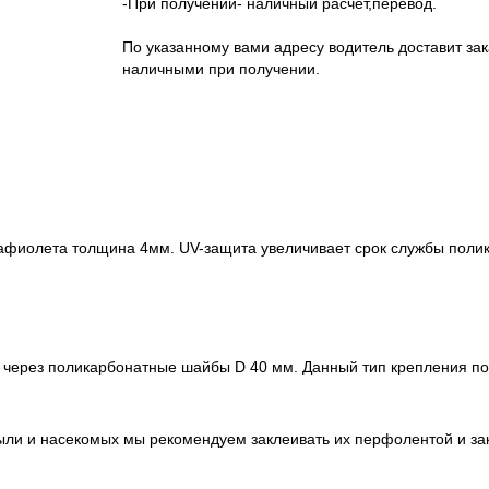
-При получении- наличный расчет,перевод.
По указанному вами адресу водитель доставит зак
наличными при получении.
афиолета толщина 4мм. UV-защита увеличивает срок службы полик
через поликарбонатные шайбы D 40 мм. Данный тип крепления поз
 пыли и насекомых мы рекомендуем заклеивать их перфолентой и з