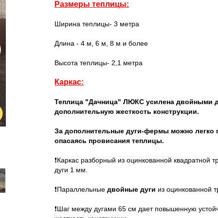
Размеры теплицы:
Ширина теплицы- 3 метра
Длина - 4 м, 6 м, 8 м и более
Высота теплицы- 2,1 метра
Каркас:
Теплица "Дачница" ЛЮКС усилена двойными д
дополнительную жесткость конструкции.
За дополнительные дуги-фермы можно легко п
опасаясь провисания теплицы.
❗
Каркас разборный из оцинкованной квадратной т
дуги 1 мм.
❗Параллельные
двойные дуги
из оцинкованной 
❗
Шаг между дугами 65 см
дает повышенную устой