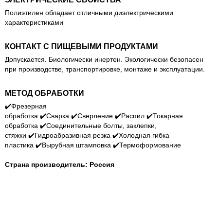
Полиэтилен обладает отличными диэлектрическими
характеристиками
КОНТАКТ С ПИЩЕВЫМИ ПРОДУКТАМИ
Допускается. Биологически инертен. Экологически безопасен
при производстве, транспортировке, монтаже и эксплуатации.
МЕТОД ОБРАБОТКИ
✔️
Фрезерная
обработка
✔️
Сварка
✔️
Сверление
✔️
Распил
✔️
Токарная
обработка
✔️
Соединительные болты, заклепки,
стяжки
✔️
Гидроабразивная резка
✔️
Холодная гибка
пластика
✔️
Вырубная штамповка
✔️
Термоформование
Страна производитель
: Россия