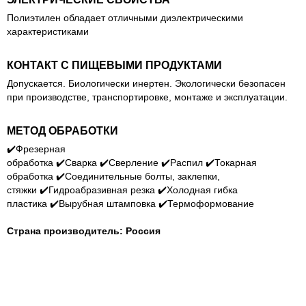
Полиэтилен обладает отличными диэлектрическими
характеристиками
КОНТАКТ С ПИЩЕВЫМИ ПРОДУКТАМИ
Допускается. Биологически инертен. Экологически безопасен
при производстве, транспортировке, монтаже и эксплуатации.
МЕТОД ОБРАБОТКИ
✔️
Фрезерная
обработка
✔️
Сварка
✔️
Сверление
✔️
Распил
✔️
Токарная
обработка
✔️
Соединительные болты, заклепки,
стяжки
✔️
Гидроабразивная резка
✔️
Холодная гибка
пластика
✔️
Вырубная штамповка
✔️
Термоформование
Страна производитель
: Россия