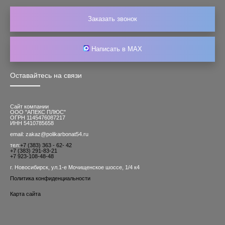
Заказать звонок
Написать в MAX
Оставайтесь на связи
Сайт компании
ООО "АПЕКС ПЛЮС"
ОГРН 1145476087217
ИНН 5410785658
email: zakaz@polikarbonat54.ru
тел:
+7 (383) 363 - 62- 42
+7 (383) 291-83-21
+7 923-108-48-48
г. Новосибирск, ул.1-е Мочищенское шоссе, 1/4 к4
Политика конфиденциальности
Карта сайта