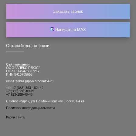
Заказать звонок
Написать в MAX
Оставайтесь на связи
Сайт компании
ООО "АПЕКС ПЛЮС"
ОГРН 1145476087217
ИНН 5410785658
email: zakaz@polikarbonat54.ru
тел:
+7 (383) 363 - 62- 42
+7 (383) 291-83-21
+7 923-108-48-48
г. Новосибирск, ул.1-е Мочищенское шоссе, 1/4 к4
Политика конфиденциальности
Карта сайта