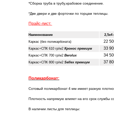
*Сборка труба в трубу,крабовое соединение.
*Две двери и две форточки по торцам теплицы.
Прайс-лист:
Наименование
2,5х4
22 5
Каркас (без поликарбоната)
33 9
Каркас+СПК 610 гр/м2
Кронос премиум
34 5
Каркас+СПК 700 гр/м2
Berolux
37 8
Каркас+СПК 800 гр/м2
Sellex премиум
Поликарбонат:
Сотовый поликарбонат 4 мм имеет разную плотност
Плотность напрямую влияет на его срок службы с
В наличии листы для теплицы: