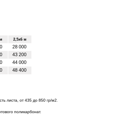
 м
2,5х6 м
00
28 000
00
43 200
00
44 000
00
48 400
ь листа, от 435 до 850 гр/м2.
отового поликарбонат.